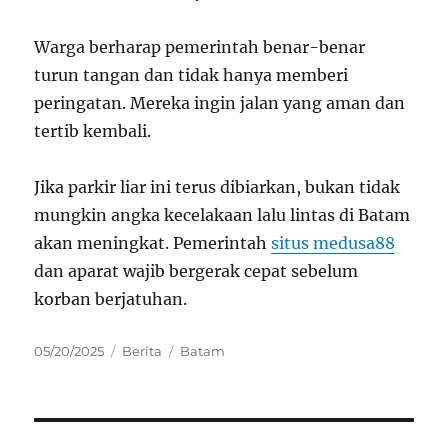
Warga berharap pemerintah benar-benar
turun tangan dan tidak hanya memberi
peringatan. Mereka ingin jalan yang aman dan
tertib kembali.
Jika parkir liar ini terus dibiarkan, bukan tidak
mungkin angka kecelakaan lalu lintas di Batam
akan meningkat. Pemerintah
situs medusa88
dan aparat wajib bergerak cepat sebelum
korban berjatuhan.
Posted
Categories
Tags
05/20/2025
Berita
Batam
on