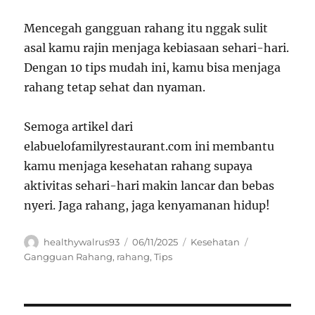
Mencegah gangguan rahang itu nggak sulit
asal kamu rajin menjaga kebiasaan sehari-hari.
Dengan 10 tips mudah ini, kamu bisa menjaga
rahang tetap sehat dan nyaman.
Semoga artikel dari
elabuelofamilyrestaurant.com ini membantu
kamu menjaga kesehatan rahang supaya
aktivitas sehari-hari makin lancar dan bebas
nyeri. Jaga rahang, jaga kenyamanan hidup!
Author
Posted
Categories
Tags
healthywalrus93
06/11/2025
Kesehatan
on
Gangguan Rahang
,
rahang
,
Tips