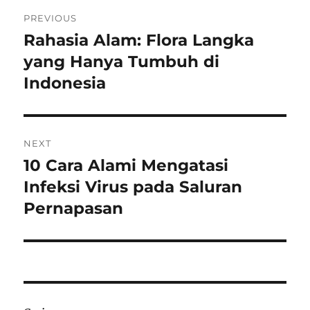
Navigasi
PREVIOUS
pos
Rahasia Alam: Flora Langka
Previous
post:
yang Hanya Tumbuh di
Indonesia
NEXT
10 Cara Alami Mengatasi
Next
post:
Infeksi Virus pada Saluran
Pernapasan