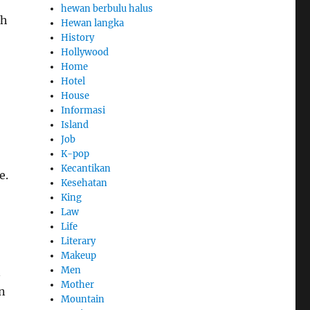
hewan berbulu halus
ih
Hewan langka
History
Hollywood
Home
Hotel
House
Informasi
Island
Job
K-pop
Kecantikan
e.
Kesehatan
King
Law
Life
Literary
Makeup
Men
n
Mother
n
Mountain