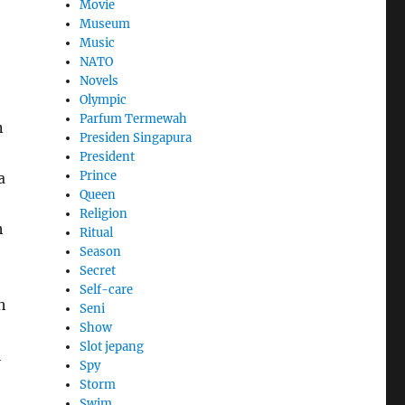
Movie
Museum
Music
NATO
Novels
Olympic
Parfum Termewah
n
Presiden Singapura
President
Prince
a
Queen
Religion
h
Ritual
Season
Secret
Self-care
h
Seni
Show
Slot jepang
i
Spy
Storm
Swim