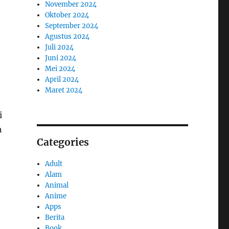
November 2024
Oktober 2024
September 2024
Agustus 2024
Juli 2024
Juni 2024
Mei 2024
April 2024
Maret 2024
i
h
Categories
Adult
Alam
Animal
Anime
Apps
Berita
Book