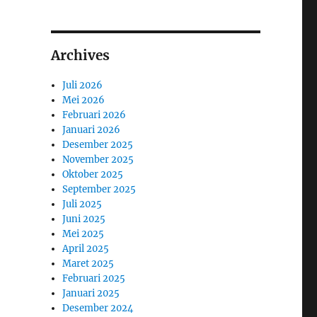
Archives
Juli 2026
Mei 2026
Februari 2026
Januari 2026
Desember 2025
November 2025
Oktober 2025
September 2025
Juli 2025
Juni 2025
Mei 2025
April 2025
Maret 2025
Februari 2025
Januari 2025
Desember 2024