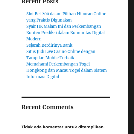
Recent Posts
Slot Bet 200 dalam Pilihan Hiburan Online
yang Praktis Digunakan
Syair HK Malam Ini dan Perkembangan
Konten Prediksi dalam Komunitas Digital
Modern
Sejarah Berdirinya Bank
Situs Judi Live Casino Online dengan
Tampilan Mobile Terbaik
Memahami Perkembangan Togel
Hongkong dan Macau Togel dalam Sistem
Informasi Digital
Recent Comments
Tidak ada komentar untuk ditampilkan.