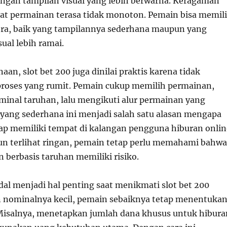
gan tampilan visual yang lebih berwarna. Keragaman
t permainan terasa tidak monoton. Pemain bisa memil
era, baik yang tampilannya sederhana maupun yang
sual lebih ramai.
naan, slot bet 200 juga dinilai praktis karena tidak
oses yang rumit. Pemain cukup memilih permainan,
nal taruhan, lalu mengikuti alur permainan yang
m yang sederhana ini menjadi salah satu alasan mengapa
etap memiliki tempat di kalangan pengguna hiburan onlin
n terlihat ringan, pemain tetap perlu memahami bahwa
 berbasis taruhan memiliki risiko.
al menjadi hal penting saat menikmati slot bet 200
 nominalnya kecil, pemain sebaiknya tetap menentuka
Misalnya, menetapkan jumlah dana khusus untuk hibura