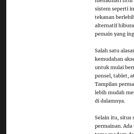
menikmati fitur 
sistem seperti 
tekanan berlebih
alternatif hibu
pemain yang ing
Salah satu alasa
kemudahan akse
untuk mulai ber
ponsel, tablet,
Tampilan perma
lebih mudah mem
di dalamnya.
Selain itu, situ
permainan. Ada t