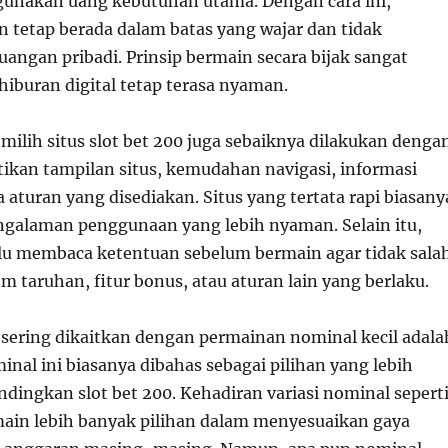
unakan uang kebutuhan utama. Dengan cara ini,
n tetap berada dalam batas yang wajar dan tidak
ngan pribadi. Prinsip bermain secara bijak sangat
hiburan digital tetap terasa nyaman.
milih situs slot bet 200 juga sebaiknya dilakukan denga
tikan tampilan situs, kemudahan navigasi, informasi
 aturan yang disediakan. Situs yang tertata rapi biasany
galaman penggunaan yang lebih nyaman. Selain itu,
lu membaca ketentuan sebelum bermain agar tidak sala
 taruhan, fitur bonus, atau aturan lain yang berlaku.
g sering dikaitkan dengan permainan nominal kecil adala
inal ini biasanya dibahas sebagai pilihan yang lebih
ndingkan slot bet 200. Kehadiran variasi nominal sepert
ain lebih banyak pilihan dalam menyesuaikan gaya