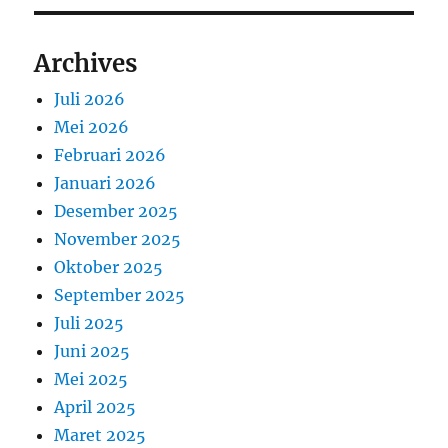
Archives
Juli 2026
Mei 2026
Februari 2026
Januari 2026
Desember 2025
November 2025
Oktober 2025
September 2025
Juli 2025
Juni 2025
Mei 2025
April 2025
Maret 2025