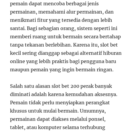
pemain dapat mencoba berbagai jenis
permainan, memahami alur permainan, dan
menikmati fitur yang tersedia dengan lebih
santai. Bagi sebagian orang, sistem seperti ini
memberi ruang untuk bermain secara bertahap
tanpa tekanan berlebihan. Karena itu, slot bet
kecil sering dianggap sebagai alternatif hiburan
online yang lebih praktis bagi pengguna baru
maupun pemain yang ingin bermain ringan.
Salah satu alasan slot bet 200 perak banyak
diminati adalah karena kemudahan aksesnya.
Pemain tidak perlu menyiapkan perangkat
khusus untuk mulai bermain. Umumnya,
permainan dapat diakses melalui ponsel,
tablet, atau komputer selama terhubung