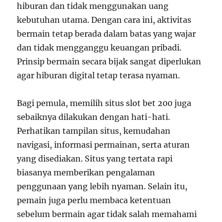
hiburan dan tidak menggunakan uang
kebutuhan utama. Dengan cara ini, aktivitas
bermain tetap berada dalam batas yang wajar
dan tidak mengganggu keuangan pribadi.
Prinsip bermain secara bijak sangat diperlukan
agar hiburan digital tetap terasa nyaman.
Bagi pemula, memilih situs slot bet 200 juga
sebaiknya dilakukan dengan hati-hati.
Perhatikan tampilan situs, kemudahan
navigasi, informasi permainan, serta aturan
yang disediakan. Situs yang tertata rapi
biasanya memberikan pengalaman
penggunaan yang lebih nyaman. Selain itu,
pemain juga perlu membaca ketentuan
sebelum bermain agar tidak salah memahami