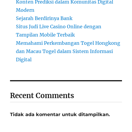
Konten Prediksi dalam Komunitas Digital
Modern
Sejarah Berdirinya Bank
Situs Judi Live Casino Online dengan
Tampilan Mobile Terbaik
Memahami Perkembangan Togel Hongkong
dan Macau Togel dalam Sistem Informasi
Digital
Recent Comments
Tidak ada komentar untuk ditampilkan.