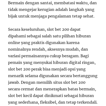
Bermain dengan santai, membatasi waktu, dan
tidak mengejar kerugian adalah langkah yang
bijak untuk menjaga pengalaman tetap sehat.
Secara keseluruhan, slot bet 200 dapat
dipahami sebagai salah satu pilihan hiburan
online yang praktis digunakan karena
nominalnya rendah, aksesnya mudah, dan
variasi permainannya cukup beragam. Bagi
pemain yang menyukai hiburan digital ringan,
slot bet 200 perak bisa menjadi opsi yang
menarik selama digunakan secara bertanggung
jawab. Dengan memilih situs slot bet 200
secara cermat dan menerapkan batas bermain,
slot bet kecil dapat dinikmati sebagai hiburan
yang sederhana, fleksibel, dan tetap terkendali.