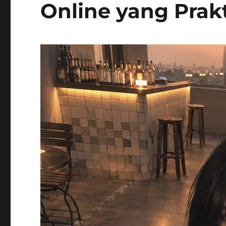
Online yang Prak