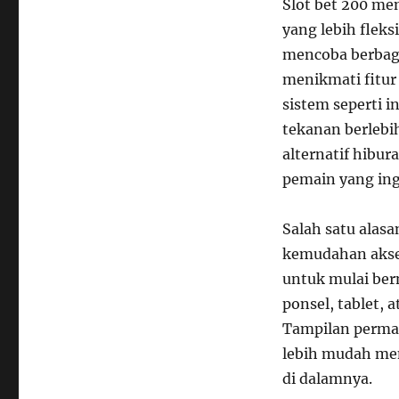
Slot bet 200 m
yang lebih flek
mencoba berbag
menikmati fitur 
sistem seperti 
tekanan berlebih
alternatif hibu
pemain yang ing
Salah satu alasa
kemudahan akse
untuk mulai ber
ponsel, tablet,
Tampilan perma
lebih mudah mem
di dalamnya.