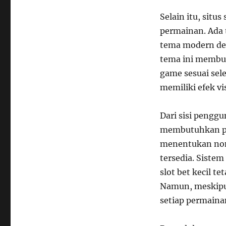
Selain itu, situ
permainan. Ada t
tema modern den
tema ini membua
game sesuai sel
memiliki efek vi
Dari sisi penggu
membutuhkan pr
menentukan nomi
tersedia. Siste
slot bet kecil t
Namun, meskipu
setiap permainan