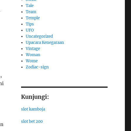
Tale
i
Team
Temple
Tips
UFO
Uncategorized
Upacara Kenegaraan
Vintage
Woman
Wome
Zodiac-sign
,
ni
Kunjungi:
slot kamboja
slot bet 200
an