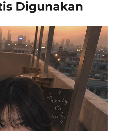
tis Digunakan