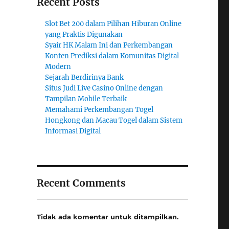
Recent Posts
Slot Bet 200 dalam Pilihan Hiburan Online
yang Praktis Digunakan
Syair HK Malam Ini dan Perkembangan
Konten Prediksi dalam Komunitas Digital
Modern
Sejarah Berdirinya Bank
Situs Judi Live Casino Online dengan
Tampilan Mobile Terbaik
Memahami Perkembangan Togel
Hongkong dan Macau Togel dalam Sistem
Informasi Digital
Recent Comments
Tidak ada komentar untuk ditampilkan.