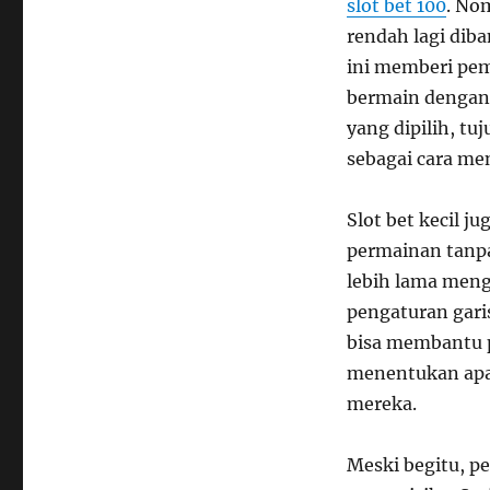
slot bet 100
. Nom
rendah lagi diba
ini memberi pem
bermain dengan
yang dipilih, tu
sebagai cara me
Slot bet kecil 
permainan tanpa
lebih lama menge
pengaturan gari
bisa membantu 
menentukan apak
mereka.
Meski begitu, p