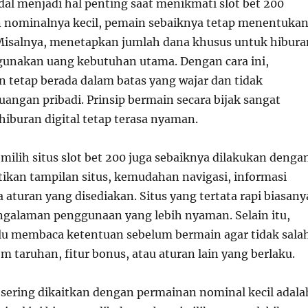
al menjadi hal penting saat menikmati slot bet 200
 nominalnya kecil, pemain sebaiknya tetap menentuka
Misalnya, menetapkan jumlah dana khusus untuk hibura
unakan uang kebutuhan utama. Dengan cara ini,
n tetap berada dalam batas yang wajar dan tidak
ngan pribadi. Prinsip bermain secara bijak sangat
hiburan digital tetap terasa nyaman.
milih situs slot bet 200 juga sebaiknya dilakukan denga
tikan tampilan situs, kemudahan navigasi, informasi
 aturan yang disediakan. Situs yang tertata rapi biasany
galaman penggunaan yang lebih nyaman. Selain itu,
lu membaca ketentuan sebelum bermain agar tidak sala
 taruhan, fitur bonus, atau aturan lain yang berlaku.
g sering dikaitkan dengan permainan nominal kecil adala