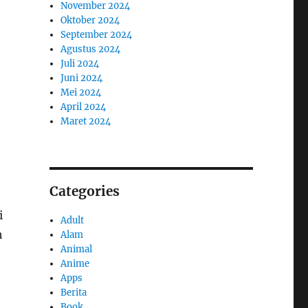
November 2024
Oktober 2024
September 2024
Agustus 2024
Juli 2024
Juni 2024
Mei 2024
April 2024
Maret 2024
Categories
i
Adult
h
Alam
Animal
Anime
Apps
Berita
Book