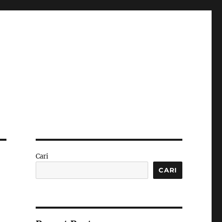
Cari
CARI