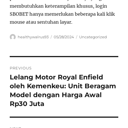
membutuhkan keterampilan khusus, login
SBOBET hanya memerlukan beberapa kali klik
mouse atau sentuhan layar.
Author
Posted
Categories
healthywalrus93
05/28/2024
Uncategorized
on
Navigasi
PREVIOUS
pos
Lelang Motor Royal Enfield
Previous
post:
oleh Kemenkeu: Unit Beragam
Model dengan Harga Awal
Rp30 Juta