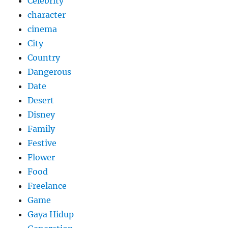
Celebrity
character
cinema
City
Country
Dangerous
Date
Desert
Disney
Family
Festive
Flower
Food
Freelance
Game
Gaya Hidup