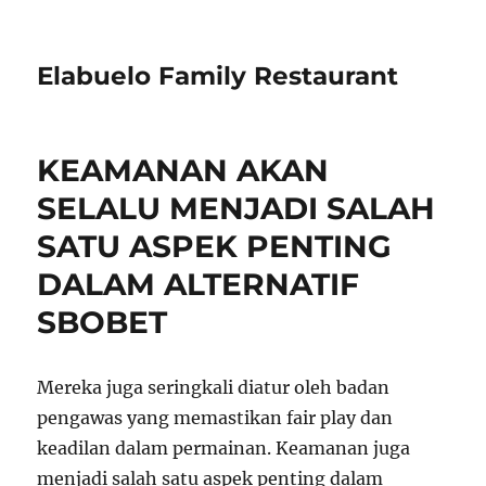
Elabuelo Family Restaurant
KEAMANAN AKAN
SELALU MENJADI SALAH
SATU ASPEK PENTING
DALAM ALTERNATIF
SBOBET
Mereka juga seringkali diatur oleh badan
pengawas yang memastikan fair play dan
keadilan dalam permainan. Keamanan juga
menjadi salah satu aspek penting dalam