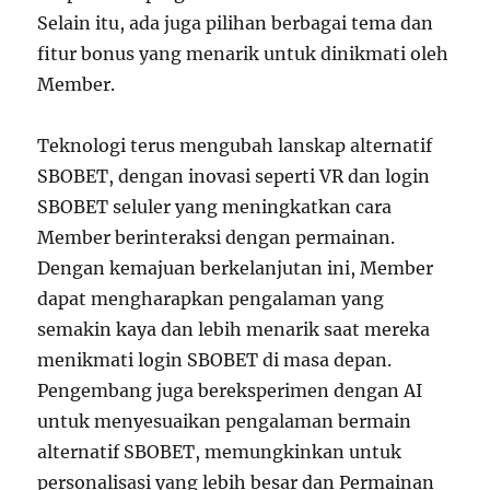
Selain itu, ada juga pilihan berbagai tema dan
fitur bonus yang menarik untuk dinikmati oleh
Member.
Teknologi terus mengubah lanskap alternatif
SBOBET, dengan inovasi seperti VR dan login
SBOBET seluler yang meningkatkan cara
Member berinteraksi dengan permainan.
Dengan kemajuan berkelanjutan ini, Member
dapat mengharapkan pengalaman yang
semakin kaya dan lebih menarik saat mereka
menikmati login SBOBET di masa depan.
Pengembang juga bereksperimen dengan AI
untuk menyesuaikan pengalaman bermain
alternatif SBOBET, memungkinkan untuk
personalisasi yang lebih besar dan Permainan