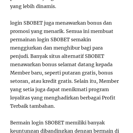
yang lebih dinamis.
login SBOBET juga menawarkan bonus dan
promosi yang menarik. Semua ini membuat
permainan login SBOBET semakin
menggiurkan dan menghibur bagi para
penjudi. Banyak situs alternatif SBOBET
menawarkan bonus selamat datang kepada
Member baru, seperti putaran gratis, bonus
setoran, atau kredit gratis. Selain itu, Member
yang setia juga dapat menikmati program
loyalitas yang menghadirkan berbagai Profit
Terbaik tambahan.
Bermain login SBOBET memiliki banyak
keuntungan dibandingkan dengan bermain di