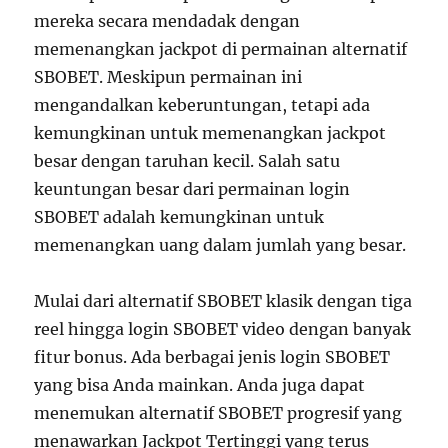
mereka secara mendadak dengan
memenangkan jackpot di permainan alternatif
SBOBET. Meskipun permainan ini
mengandalkan keberuntungan, tetapi ada
kemungkinan untuk memenangkan jackpot
besar dengan taruhan kecil. Salah satu
keuntungan besar dari permainan login
SBOBET adalah kemungkinan untuk
memenangkan uang dalam jumlah yang besar.
Mulai dari alternatif SBOBET klasik dengan tiga
reel hingga login SBOBET video dengan banyak
fitur bonus. Ada berbagai jenis login SBOBET
yang bisa Anda mainkan. Anda juga dapat
menemukan alternatif SBOBET progresif yang
menawarkan Jackpot Tertinggi yang terus