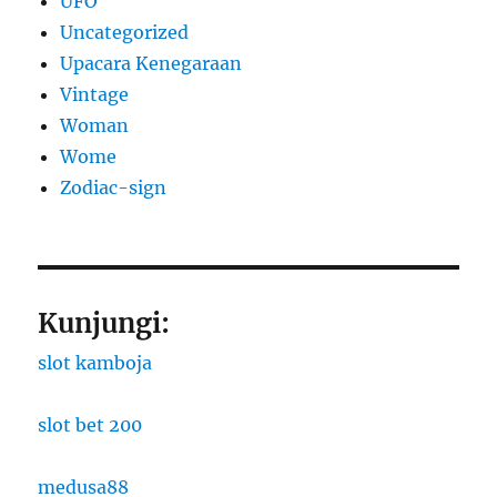
UFO
Uncategorized
Upacara Kenegaraan
Vintage
Woman
Wome
Zodiac-sign
Kunjungi:
slot kamboja
slot bet 200
medusa88