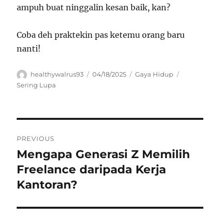
ampuh buat ninggalin kesan baik, kan?
Coba deh praktekin pas ketemu orang baru
nanti!
Author
Posted
Categories
Tags
healthywalrus93
04/18/2025
Gaya Hidup
on
Sering Lupa
Navigasi
PREVIOUS
pos
Mengapa Generasi Z Memilih
Previous
post:
Freelance daripada Kerja
Kantoran?