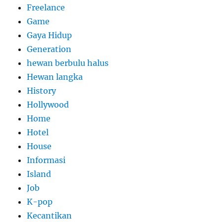
Freelance
Game
Gaya Hidup
Generation
hewan berbulu halus
Hewan langka
History
Hollywood
Home
Hotel
House
Informasi
Island
Job
K-pop
Kecantikan