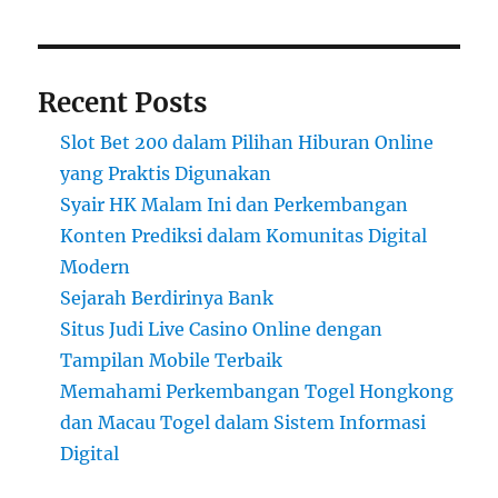
Recent Posts
Slot Bet 200 dalam Pilihan Hiburan Online
yang Praktis Digunakan
Syair HK Malam Ini dan Perkembangan
Konten Prediksi dalam Komunitas Digital
Modern
Sejarah Berdirinya Bank
Situs Judi Live Casino Online dengan
Tampilan Mobile Terbaik
Memahami Perkembangan Togel Hongkong
dan Macau Togel dalam Sistem Informasi
Digital