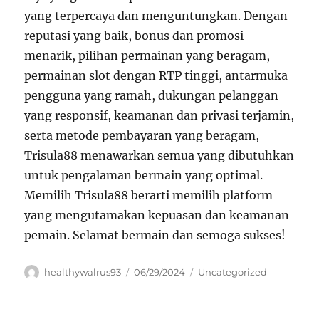
yang terpercaya dan menguntungkan. Dengan
reputasi yang baik, bonus dan promosi
menarik, pilihan permainan yang beragam,
permainan slot dengan RTP tinggi, antarmuka
pengguna yang ramah, dukungan pelanggan
yang responsif, keamanan dan privasi terjamin,
serta metode pembayaran yang beragam,
Trisula88 menawarkan semua yang dibutuhkan
untuk pengalaman bermain yang optimal.
Memilih Trisula88 berarti memilih platform
yang mengutamakan kepuasan dan keamanan
pemain. Selamat bermain dan semoga sukses!
Author
Posted
Categories
healthywalrus93
06/29/2024
Uncategorized
on