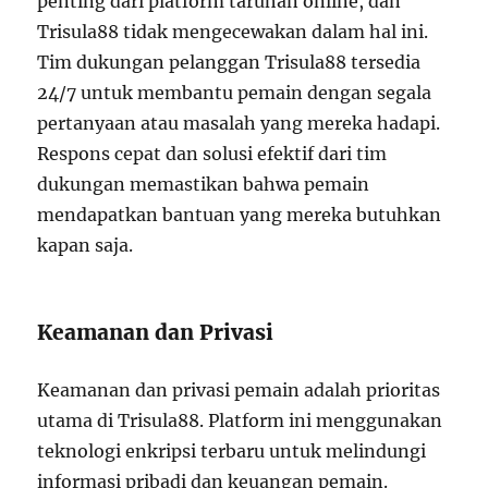
penting dari platform taruhan online, dan
Trisula88 tidak mengecewakan dalam hal ini.
Tim dukungan pelanggan Trisula88 tersedia
24/7 untuk membantu pemain dengan segala
pertanyaan atau masalah yang mereka hadapi.
Respons cepat dan solusi efektif dari tim
dukungan memastikan bahwa pemain
mendapatkan bantuan yang mereka butuhkan
kapan saja.
Keamanan dan Privasi
Keamanan dan privasi pemain adalah prioritas
utama di Trisula88. Platform ini menggunakan
teknologi enkripsi terbaru untuk melindungi
informasi pribadi dan keuangan pemain.