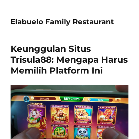
Elabuelo Family Restaurant
Keunggulan Situs
Trisula88: Mengapa Harus
Memilih Platform Ini