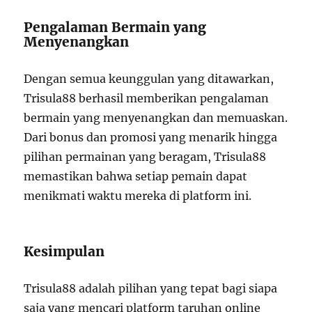
Pengalaman Bermain yang
Menyenangkan
Dengan semua keunggulan yang ditawarkan,
Trisula88 berhasil memberikan pengalaman
bermain yang menyenangkan dan memuaskan.
Dari bonus dan promosi yang menarik hingga
pilihan permainan yang beragam, Trisula88
memastikan bahwa setiap pemain dapat
menikmati waktu mereka di platform ini.
Kesimpulan
Trisula88 adalah pilihan yang tepat bagi siapa
saja yang mencari platform taruhan online