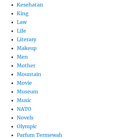
Kesehatan
King
Law
Life
Literary
Makeup
Men
Mother
Mountain
Movie
Museum
Music
NATO
Novels
Olympic
Parfum Termewah