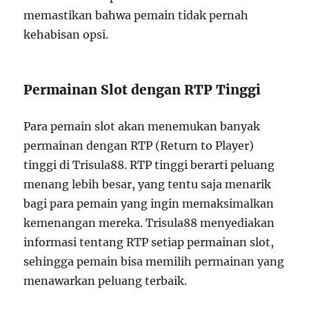
memastikan bahwa pemain tidak pernah
kehabisan opsi.
Permainan Slot dengan RTP Tinggi
Para pemain slot akan menemukan banyak
permainan dengan RTP (Return to Player)
tinggi di Trisula88. RTP tinggi berarti peluang
menang lebih besar, yang tentu saja menarik
bagi para pemain yang ingin memaksimalkan
kemenangan mereka. Trisula88 menyediakan
informasi tentang RTP setiap permainan slot,
sehingga pemain bisa memilih permainan yang
menawarkan peluang terbaik.