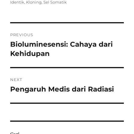
on
Identik
,
Kloning
,
Sel Somatik
Navigasi
PREVIOUS
pos
Bioluminesensi: Cahaya dari
Previous
post:
Kehidupan
NEXT
Pengaruh Medis dari Radiasi
Next
post: