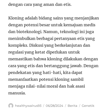
dengan cara yang aman dan etis.
Kloning adalah bidang sains yang menjanjikan
dengan potensi besar untuk kemajuan medis
dan bioteknologi. Namun, teknologi ini juga
menimbulkan berbagai pertanyaan etis yang
kompleks. Diskusi yang berkelanjutan dan
regulasi yang ketat diperlukan untuk
memastikan bahwa kloning dilakukan dengan
cara yang etis dan bertanggung jawab. Dengan
pendekatan yang hati-hati, kita dapat
memanfaatkan potensi kloning sambil
menjaga nilai-nilai moral dan hak asasi
manusia.
Author
Posted
Categories
Tags
healthywalrus93
06/28/2024
Berita
Genetik