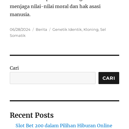
menjaga nilai-nilai moral dan hak asasi
manusia.
Posted
Categories
Tags
06/28/2024
Berita
Genetik Identik
,
Kloning
,
Sel
on
Somatik
Cari
CARI
Recent Posts
Slot Bet 200 dalam Pilihan Hiburan Online