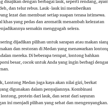
ng disajikan dengan berbagai lauk, seperti rendang, aya
odeh, dan telur rebus. Lauk-lauk ini memberikan
yang lezat dan membuat setiap suapan terasa istimewa.
bal khas yang pedas dan aromatik menambah kelezatan
enjadikannya semakin menggugah selera.
ering dijadikan pilihan untuk sarapan atau makan sian
makan dan restoran di Medan yang menawarkan lonton
dalan mereka. Di beberapa tempat, lontong bahkan
 porsi besar, cocok untuk Anda yang ingin berbagi denga
eman.
k, Lontong Medan juga kaya akan nilai gizi, berkat
yang digunakan dalam penyajiannya. Kombinasi
 lontong, protein dari lauk, dan serat dari sayuran
an ini menjadi pilihan yang sehat dan mengenyangkan.