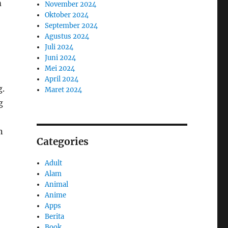
m
November 2024
Oktober 2024
September 2024
Agustus 2024
Juli 2024
Juni 2024
Mei 2024
April 2024
g.
Maret 2024
g
n
Categories
Adult
Alam
Animal
Anime
Apps
Berita
Book