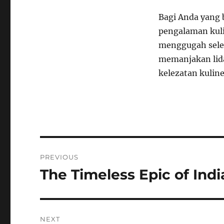
Bagi Anda yang
pengalaman kuli
menggugah sele
memanjakan lida
kelezatan kuline
Navigasi
PREVIOUS
pos
The Timeless Epic of Ind
Previous
post:
NEXT