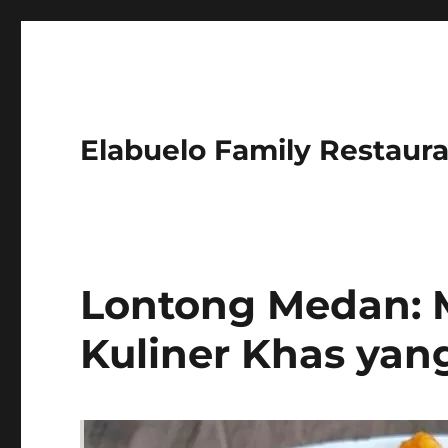
Elabuelo Family Restaur
Lontong Medan: 
Kuliner Khas yan