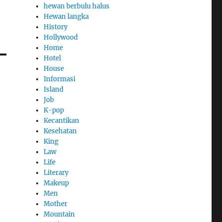
hewan berbulu halus
Hewan langka
History
Hollywood
Home
Hotel
House
Informasi
Island
Job
K-pop
Kecantikan
Kesehatan
King
Law
Life
Literary
Makeup
Men
Mother
Mountain