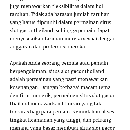
juga menawarkan fleksibilitas dalam hal
taruhan. Tidak ada batasan jumlah taruhan
yang harus dipenuhi dalam permainan situs
slot gacor thailand, sehingga pemain dapat
menyesuaikan taruhan mereka sesuai dengan
anggaran dan preferensi mereka.
Apakah Anda seorang pemula atau pemain
berpengalaman, situs slot gacor thailand
adalah permainan yang pasti menawarkan
kesenangan. Dengan berbagai macam tema
dan fitur menarik, permainan situs slot gacor
thailand menawarkan hiburan yang tak
terbatas bagi para pemain. Kemudahan akses,
tingkat keamanan yang tinggi, dan peluang
menang yang besar membuat situs slot gacor