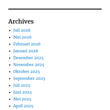
Archives
Juli 2026
Mei 2026
Februari 2026
Januari 2026
Desember 2025
November 2025
Oktober 2025
September 2025
Juli 2025
Juni 2025
Mei 2025
April 2025