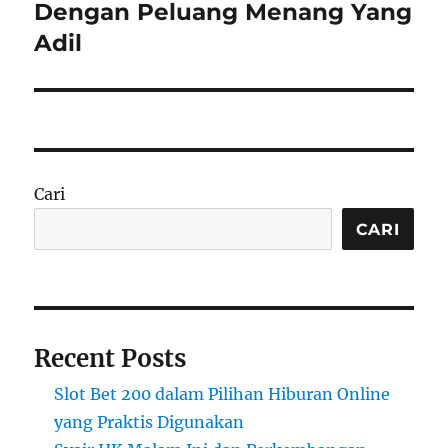
Dengan Peluang Menang Yang
Adil
Cari
CARI
Recent Posts
Slot Bet 200 dalam Pilihan Hiburan Online
yang Praktis Digunakan