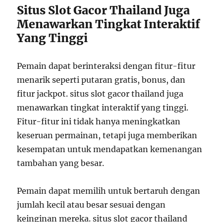
Situs Slot Gacor Thailand Juga
Menawarkan Tingkat Interaktif
Yang Tinggi
Pemain dapat berinteraksi dengan fitur-fitur
menarik seperti putaran gratis, bonus, dan
fitur jackpot. situs slot gacor thailand juga
menawarkan tingkat interaktif yang tinggi.
Fitur-fitur ini tidak hanya meningkatkan
keseruan permainan, tetapi juga memberikan
kesempatan untuk mendapatkan kemenangan
tambahan yang besar.
Pemain dapat memilih untuk bertaruh dengan
jumlah kecil atau besar sesuai dengan
keinginan mereka. situs slot gacor thailand