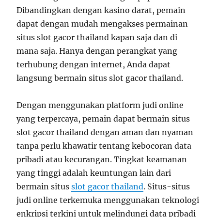
Dibandingkan dengan kasino darat, pemain
dapat dengan mudah mengakses permainan
situs slot gacor thailand kapan saja dan di
mana saja. Hanya dengan perangkat yang
terhubung dengan internet, Anda dapat
langsung bermain situs slot gacor thailand.
Dengan menggunakan platform judi online
yang terpercaya, pemain dapat bermain situs
slot gacor thailand dengan aman dan nyaman
tanpa perlu khawatir tentang kebocoran data
pribadi atau kecurangan. Tingkat keamanan
yang tinggi adalah keuntungan lain dari
bermain situs
slot gacor thailand
. Situs-situs
judi online terkemuka menggunakan teknologi
enkripsi terkini untuk melindungi data pribadi