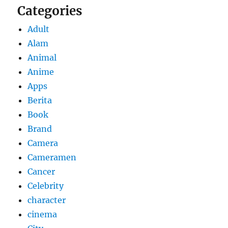
Categories
Adult
Alam
Animal
Anime
Apps
Berita
Book
Brand
Camera
Cameramen
Cancer
Celebrity
character
cinema