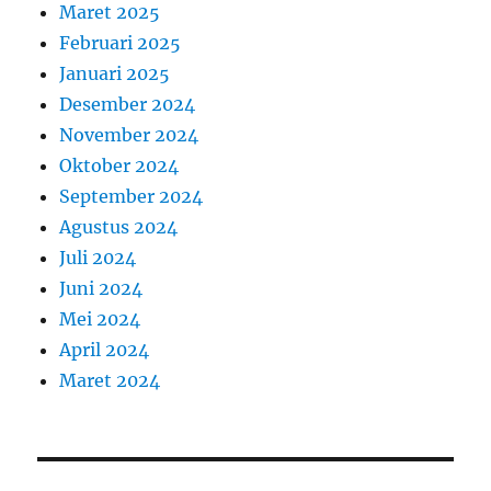
Maret 2025
Februari 2025
Januari 2025
Desember 2024
November 2024
Oktober 2024
September 2024
Agustus 2024
Juli 2024
Juni 2024
Mei 2024
April 2024
Maret 2024