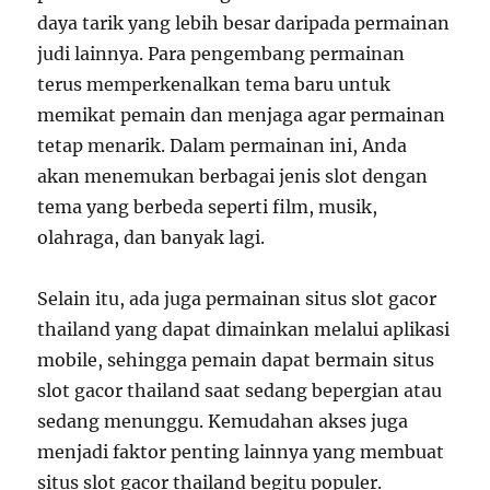
daya tarik yang lebih besar daripada permainan
judi lainnya. Para pengembang permainan
terus memperkenalkan tema baru untuk
memikat pemain dan menjaga agar permainan
tetap menarik. Dalam permainan ini, Anda
akan menemukan berbagai jenis slot dengan
tema yang berbeda seperti film, musik,
olahraga, dan banyak lagi.
Selain itu, ada juga permainan situs slot gacor
thailand yang dapat dimainkan melalui aplikasi
mobile, sehingga pemain dapat bermain situs
slot gacor thailand saat sedang bepergian atau
sedang menunggu. Kemudahan akses juga
menjadi faktor penting lainnya yang membuat
situs slot gacor thailand begitu populer.