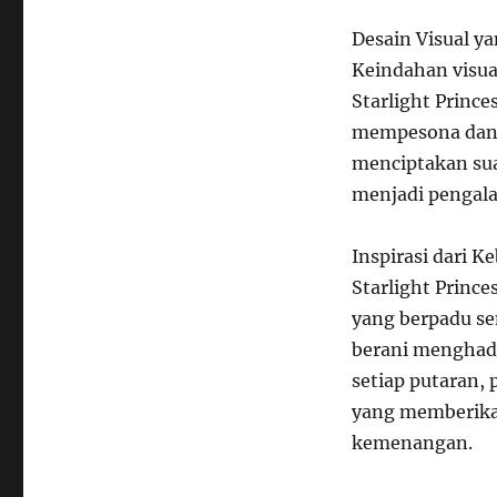
Desain Visual y
Keindahan visua
Starlight Princ
mempesona dan s
menciptakan su
menjadi pengal
Inspirasi dari K
Starlight Princ
yang berpadu s
berani menghada
setiap putaran,
yang memberika
kemenangan.