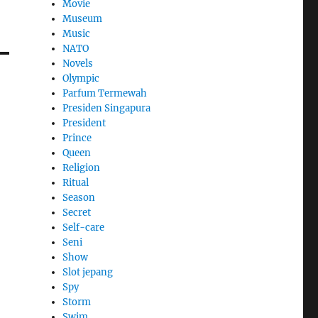
Movie
Museum
Music
NATO
Novels
Olympic
Parfum Termewah
Presiden Singapura
President
Prince
Queen
Religion
Ritual
Season
Secret
Self-care
Seni
Show
Slot jepang
Spy
Storm
Swim