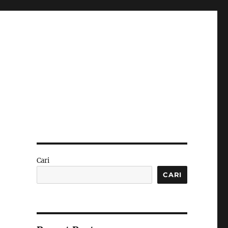
Cari
CARI