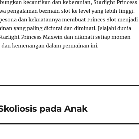
ngkan kecantikan dan keberanian, Starlight Princess
pengalaman bermain slot ke level yang lebih tinggi.
k pesona dan kekuatannya membuat Princes Slot menjadi
inan yang paling dicintai dan diminati. Jelajahi dunia
tarlight Princess Maxwin dan nikmati setiap momen
n dan kemenangan dalam permainan ini.
Skoliosis pada Anak