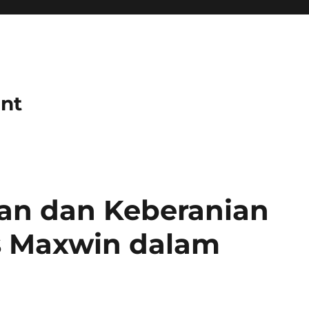
ant
an dan Keberanian
ss Maxwin dalam