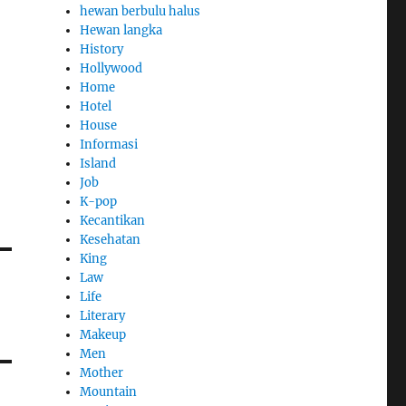
hewan berbulu halus
Hewan langka
History
Hollywood
Home
Hotel
House
Informasi
Island
Job
K-pop
Kecantikan
Kesehatan
King
Law
Life
Literary
Makeup
Men
Mother
Mountain