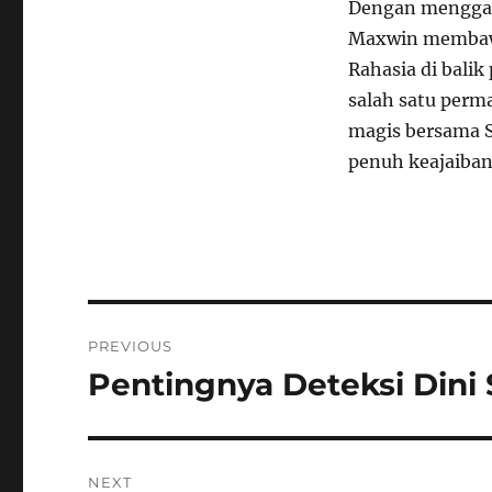
Dengan menggabu
Maxwin membawa 
Rahasia di bali
salah satu perma
magis bersama S
penuh keajaiba
Navigasi
PREVIOUS
pos
Pentingnya Deteksi Dini 
Previous
post:
NEXT