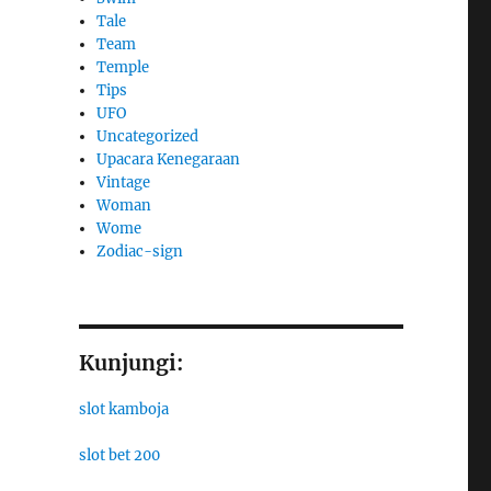
Tale
Team
Temple
Tips
UFO
Uncategorized
Upacara Kenegaraan
Vintage
Woman
Wome
Zodiac-sign
Kunjungi:
slot kamboja
slot bet 200