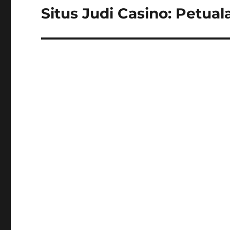
Situs Judi Casino: Petu
Next
post: