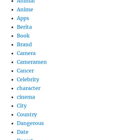
Animal
Anime
Apps
Berita
Book
Brand
Camera
Cameramen
Cancer
Celebrity
character
cinema
City
Country
Dangerous
Date