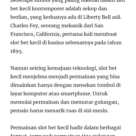
Beberapa simbol yang paling dikenal dalam slot
bet kecil kontemporer adalah sekop dan
berlian, yang keduanya ada di Liberty Bell asli.
Charles Fey, seorang mekanik dari San
Francisco, California, pertama kali membuat
slot bet kecil di kasino sebenarnya pada tahun
1895.
Namun seiring kemajuan teknologi, slot bet
kecil menjelma menjadi permainan yang bisa
dimainkan hanya dengan menekan tombol di
layar komputer atau smartphone. Untuk
memulai permainan dan memutar gulungan,
pemain harus menarik tuas di sisi mesin.
Permainan slot bet kecil hadir dalam berbagai