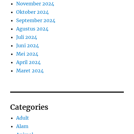
November 2024
Oktober 2024
September 2024
Agustus 2024
Juli 2024
Juni 2024
Mei 2024
April 2024
Maret 2024
Categories
Adult
Alam