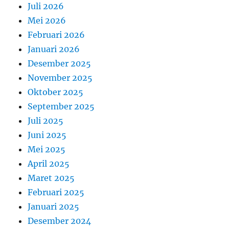
Juli 2026
Mei 2026
Februari 2026
Januari 2026
Desember 2025
November 2025
Oktober 2025
September 2025
Juli 2025
Juni 2025
Mei 2025
April 2025
Maret 2025
Februari 2025
Januari 2025
Desember 2024