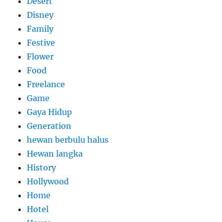
Desert
Disney
Family
Festive
Flower
Food
Freelance
Game
Gaya Hidup
Generation
hewan berbulu halus
Hewan langka
History
Hollywood
Home
Hotel