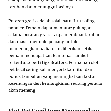
cukup memutar gulungan setelah memasang
taruhan dan menunggu hasilnya.
Putaran gratis adalah salah satu fitur paling
populer. Pemain dapat memutar gulungan
selama putaran gratis tanpa membuat taruhan
dan masih memiliki peluang untuk
memenangkan hadiah. Ini diberikan ketika
pemain mendapatkan kombinasi simbol
tertentu, seperti tiga Scatters. Permainan slot
bet kecil sering kali menyertakan fitur dan
bonus tambahan yang meningkatkan faktor
kesenangan dan kemungkinan seorang pemain
akan menang.
Slot Bet Kecil Juga Menawarkan