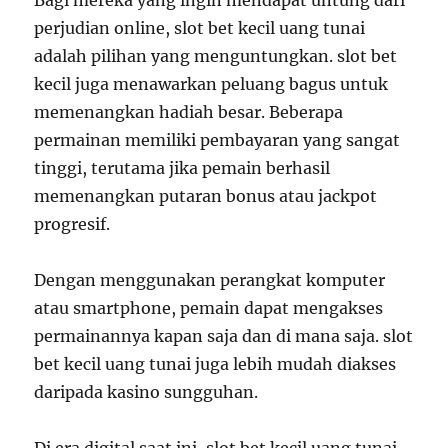
Bagi mereka yang ingin mendapat untung dari
perjudian online, slot bet kecil uang tunai
adalah pilihan yang menguntungkan. slot bet
kecil juga menawarkan peluang bagus untuk
memenangkan hadiah besar. Beberapa
permainan memiliki pembayaran yang sangat
tinggi, terutama jika pemain berhasil
memenangkan putaran bonus atau jackpot
progresif.
Dengan menggunakan perangkat komputer
atau smartphone, pemain dapat mengakses
permainannya kapan saja dan di mana saja. slot
bet kecil uang tunai juga lebih mudah diakses
daripada kasino sungguhan.