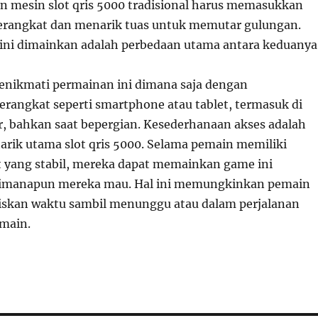
in mesin slot qris 5000 tradisional harus memasukkan
erangkat dan menarik tuas untuk memutar gulungan.
ini dimainkan adalah perbedaan utama antara keduanya
nikmati permainan ini dimana saja dengan
angkat seperti smartphone atau tablet, termasuk di
r, bahkan saat bepergian. Kesederhanaan akses adalah
tarik utama slot qris 5000. Selama pemain memiliki
t yang stabil, mereka dapat memainkan game ini
imanapun mereka mau. Hal ini memungkinkan pemain
skan waktu sambil menunggu atau dalam perjalanan
main.