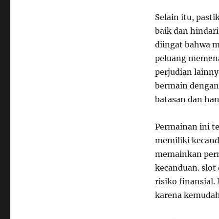
Selain itu, past
baik dan hindari 
diingat bahwa 
peluang memenan
perjudian lainn
bermain dengan 
batasan dan han
Permainan ini t
memiliki kecand
memainkan perm
kecanduan. slot 
risiko finansia
karena kemudah