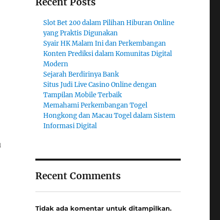
Recent Posts
Slot Bet 200 dalam Pilihan Hiburan Online
yang Praktis Digunakan
Syair HK Malam Ini dan Perkembangan
Konten Prediksi dalam Komunitas Digital
Modern
Sejarah Berdirinya Bank
Situs Judi Live Casino Online dengan
Tampilan Mobile Terbaik
Memahami Perkembangan Togel
Hongkong dan Macau Togel dalam Sistem
Informasi Digital
u
Recent Comments
Tidak ada komentar untuk ditampilkan.