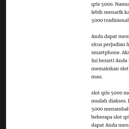
qris 5000. Namu
lebih menarik ka
5000 tradisional
Anda dapat mema
situs perjudian
smartphone. Akse
Ini berarti Anda
memainkan slot 
mau.
slot qris 5000 
mudah diakses. 
5000 menambah d
beberapa slot qr
dapat Anda men