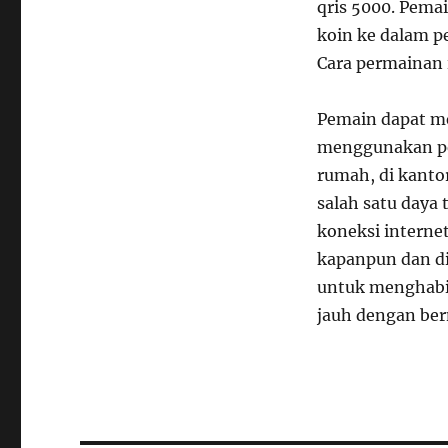
qris 5000. Pema
koin ke dalam p
Cara permainan 
Pemain dapat me
menggunakan per
rumah, di kanto
salah satu daya 
koneksi interne
kapanpun dan d
untuk menghabi
jauh dengan ber