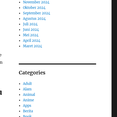
November 2024
Oktober 2024
September 2024
Agustus 2024
Juli 2024
Juni 2024
Mei 2024
April 2024
Maret 2024
e
in
Categories
Adult
Alam
u
Animal
Anime
Apps
Berita
Book