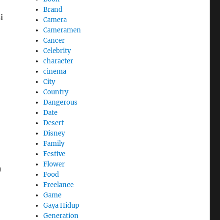
Brand
i
Camera
Cameramen
Cancer
Celebrity
character
cinema
City
Country
Dangerous
Date
Desert
Disney
Family
Festive
Flower
n
Food
Freelance
Game
Gaya Hidup
Generation