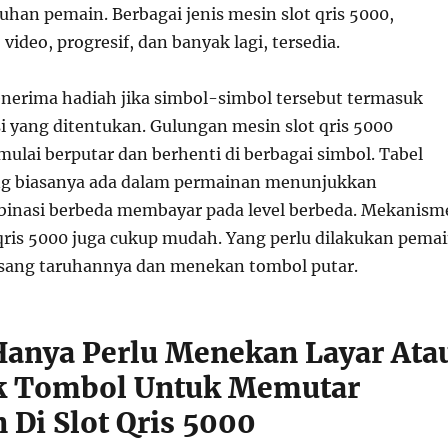
uhan pemain. Berbagai jenis mesin slot qris 5000,
 video, progresif, dan banyak lagi, tersedia.
erima hadiah jika simbol-simbol tersebut termasuk
 yang ditentukan. Gulungan mesin slot qris 5000
ulai berputar dan berhenti di berbagai simbol. Tabel
g biasanya ada dalam permainan menunjukkan
inasi berbeda membayar pada level berbeda. Mekanism
qris 5000 juga cukup mudah. Yang perlu dilakukan pema
ang taruhannya dan menekan tombol putar.
anya Perlu Menekan Layar Ata
k Tombol Untuk Memutar
 Di Slot Qris 5000