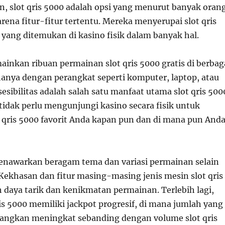
n, slot qris 5000 adalah opsi yang menurut banyak oran
rena fitur-fitur tertentu. Mereka menyerupai slot qris
 yang ditemukan di kasino fisik dalam banyak hal.
inkan ribuan permainan slot qris 5000 gratis di berbag
 hanya dengan perangkat seperti komputer, laptop, atau
sibilitas adalah salah satu manfaat utama slot qris 500
 tidak perlu mengunjungi kasino secara fisik untuk
qris 5000 favorit Anda kapan pun dan di mana pun And
menawarkan beragam tema dan variasi permainan selain
Kekhasan dan fitur masing-masing jenis mesin slot qris
aya tarik dan kenikmatan permainan. Terlebih lagi,
is 5000 memiliki jackpot progresif, di mana jumlah yang
angkan meningkat sebanding dengan volume slot qris