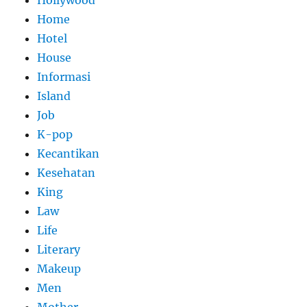
Home
Hotel
House
Informasi
Island
Job
K-pop
Kecantikan
Kesehatan
King
Law
Life
Literary
Makeup
Men
Mother