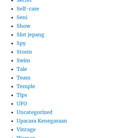
Self-care
Seni
Show
Slot jepang
Spy
Storm
Swim
Tale
Team
Temple
Tips
UFO
Uncategorized
Upacara Kenegaraan
Vintage
Woman