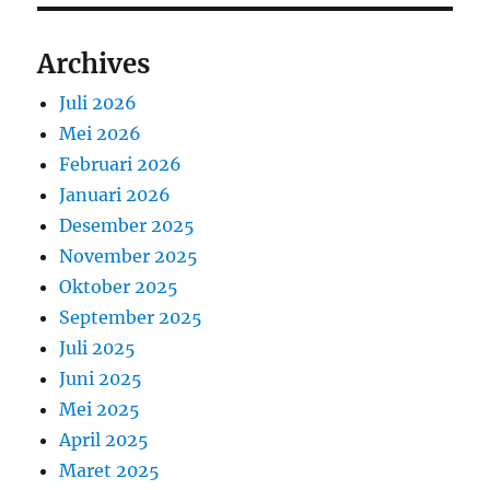
Archives
Juli 2026
Mei 2026
Februari 2026
Januari 2026
Desember 2025
November 2025
Oktober 2025
September 2025
Juli 2025
Juni 2025
Mei 2025
April 2025
Maret 2025