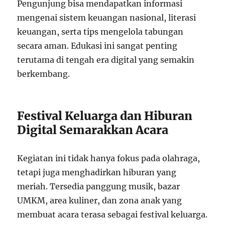
Pengunjung bisa mendapatkan informasi
mengenai sistem keuangan nasional, literasi
keuangan, serta tips mengelola tabungan
secara aman. Edukasi ini sangat penting
terutama di tengah era digital yang semakin
berkembang.
Festival Keluarga dan Hiburan
Digital Semarakkan Acara
Kegiatan ini tidak hanya fokus pada olahraga,
tetapi juga menghadirkan hiburan yang
meriah. Tersedia panggung musik, bazar
UMKM, area kuliner, dan zona anak yang
membuat acara terasa sebagai festival keluarga.