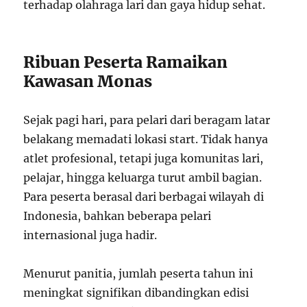
terhadap olahraga lari dan gaya hidup sehat.
Ribuan Peserta Ramaikan
Kawasan Monas
Sejak pagi hari, para pelari dari beragam latar
belakang memadati lokasi start. Tidak hanya
atlet profesional, tetapi juga komunitas lari,
pelajar, hingga keluarga turut ambil bagian.
Para peserta berasal dari berbagai wilayah di
Indonesia, bahkan beberapa pelari
internasional juga hadir.
Menurut panitia, jumlah peserta tahun ini
meningkat signifikan dibandingkan edisi