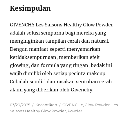
Kesimpulan
GIVENCHY Les Saisons Healthy Glow Powder
adalah solusi sempurna bagi mereka yang
menginginkan tampilan cerah dan natural.
Dengan manfaat seperti menyamarkan
ketidaksempurnaan, memberikan efek
glowing, dan formula yang ringan, bedak ini
wajib dimiliki oleh setiap pecinta makeup.
Cobalah sendiri dan rasakan sentuhan cerah
alami yang diberikan oleh Givenchy.
Posted
Categories
Tags
03/20/2025
Kecantikan
GIVENCHY
,
Glow Powder
,
Les
on
Saisons Healthy Glow Powder
,
Powder