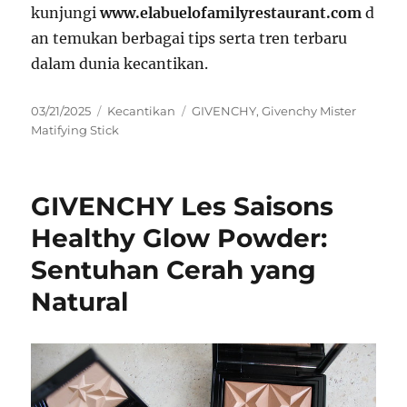
kunjungi
www.elabuelofamilyrestaurant.com
d
an temukan berbagai tips serta tren terbaru
dalam dunia kecantikan.
Posted
Categories
Tags
03/21/2025
Kecantikan
GIVENCHY
,
Givenchy Mister
on
Matifying Stick
GIVENCHY Les Saisons
Healthy Glow Powder:
Sentuhan Cerah yang
Natural