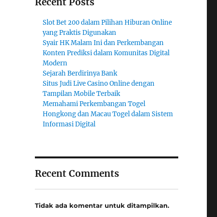
Recent Posts
Slot Bet 200 dalam Pilihan Hiburan Online
yang Praktis Digunakan
Syair HK Malam Ini dan Perkembangan
Konten Prediksi dalam Komunitas Digital
Modern
Sejarah Berdirinya Bank
Situs Judi Live Casino Online dengan
Tampilan Mobile Terbaik
Memahami Perkembangan Togel
Hongkong dan Macau Togel dalam Sistem
Informasi Digital
Recent Comments
Tidak ada komentar untuk ditampilkan.