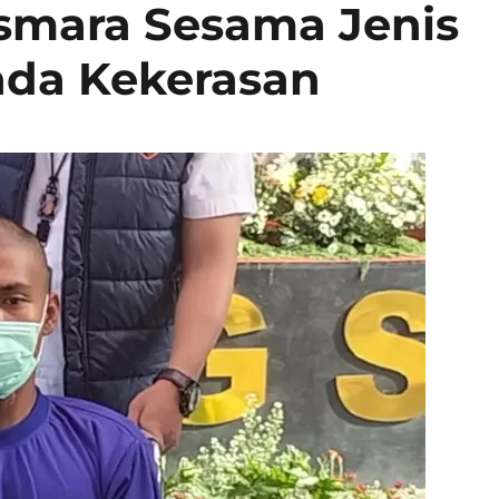
smara Sesama Jenis
ada Kekerasan