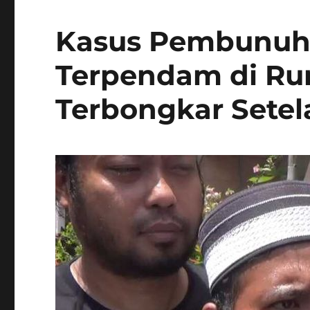
Kasus Pembunuha
Terpendam di Ru
Terbongkar Sete