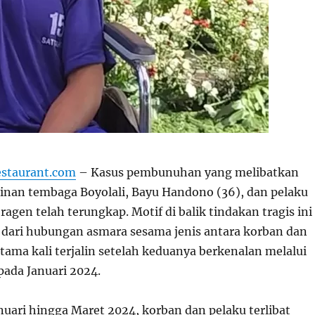
estaurant.com
– Kasus pembunuhan yang melibatkan
inan tembaga Boyolali, Bayu Handono (36), dan pelaku
Sragen telah terungkap. Motif di balik tindakan tragis ini
l dari hubungan asmara sesama jenis antara korban dan
tama kali terjalin setelah keduanya berkenalan melalui
pada Januari 2024.
nuari hingga Maret 2024, korban dan pelaku terlibat