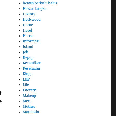
hewan berbulu halus
Hewan langka
History
Hollywood
Home
Hotel
House
Informasi
Island
Job
K-pop
Kecantikan
Kesehatan
King
Law
Life
Literary
i
Makeup
.
Men
Mother
Mountain