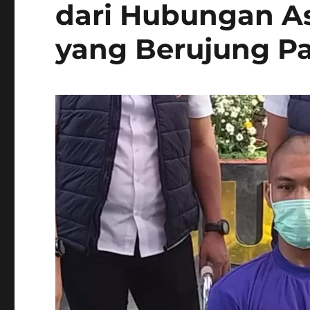
dari Hubungan A
yang Berujung P