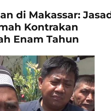
n di Makassar: Jasa
mah Kontrakan
lah Enam Tahun