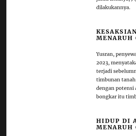
dilakukannya.
KESAKSIA
MENARUH 
Yusran, penyewa
2023, menyataka
terjadi sebelumn
timbunan tanah
dengan potensi 
bongkar itu tim
HIDUP DI
MENARUH 