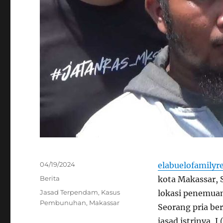
Posted
04/19/2024
elabuelofamilyr
on
Categories
Berita
kota Makassar, 
Tags
Jasad Terpendam
,
Kasus
lokasi penemuan
Pembunuhan
,
Makassar
Seorang pria b
jasad istrinya,