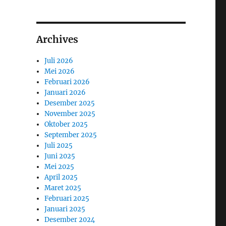
Archives
Juli 2026
Mei 2026
Februari 2026
Januari 2026
Desember 2025
November 2025
Oktober 2025
September 2025
Juli 2025
Juni 2025
Mei 2025
April 2025
Maret 2025
Februari 2025
Januari 2025
Desember 2024