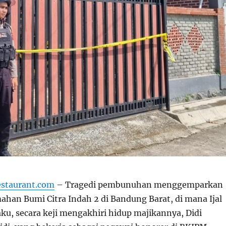
estaurant.com
– Tragedi pembunuhan menggemparkan
han Bumi Citra Indah 2 di Bandung Barat, di mana Ijal
aku, secara keji mengakhiri hidup majikannya, Didi