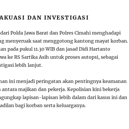
AKUASI DAN INVESTIGASI
i dari Polda Jawa Barat dan Polres Cimahi menghadapi
ng menyeruak saat menggotong kantong mayat korban.
an pada pukul 11.30 WIB dan jasad Didi Hartanto
wa ke RS Sartika Asih untuk proses autopsi, sebagai
tigasi lebih lanjut.
an ini menjadi peringatan akan pentingnya keamanan
antara majikan dan pekerja. Kepolisian kini bekerja
gungkap lapisan-lapisan lebih dalam dari kasus ini dan
dilan bagi korban serta keluarganya.