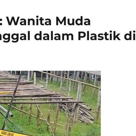
: Wanita Muda
gal dalam Plastik d