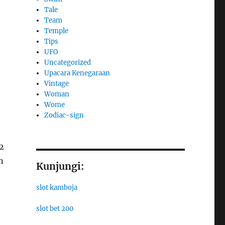
Tale
Team
Temple
Tips
UFO
Uncategorized
Upacara Kenegaraan
Vintage
Woman
Wome
Zodiac-sign
2
n
Kunjungi:
slot kamboja
slot bet 200