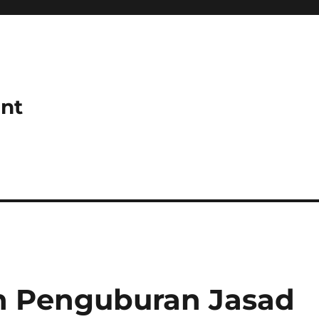
ant
 Penguburan Jasad