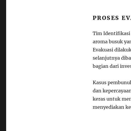
PROSES EV
Tim Identifikas
aroma busuk ya
Evakuasi dilakuk
selanjutnya diba
bagian dari inves
Kasus pembunuh
dan kepercayaan 
keras untuk men
menyediakan kea