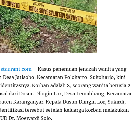
estaurant.com
– Kasus penemuan jenazah wanita yang
esa Jatisobo, Kecamatan Polokarto, Sukoharjo, kini
identitasnya. Korban adalah S, seorang wanita berusia 2
asal dari Dusun Dlingin Lor, Desa Lemahbang, Kecamata
aten Karanganyar. Kepala Dusun Dlingin Lor, Sukirdi,
ntifikasi tersebut setelah keluarga korban melakukan
SUD Dr. Moewardi Solo.