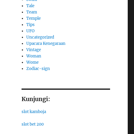
Tale
Team
Temple
Tips
UFO
Uncategorized
Upacara Kenegaraan
Vintage
Woman
Wome
Zodiac-sign
Kunjungi:
slot kamboja
slot bet 200