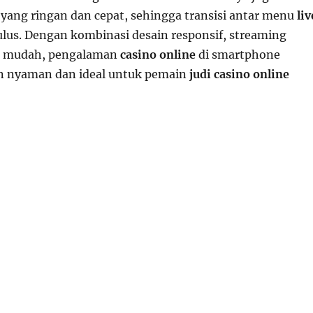
 yang ringan dan cepat, sehingga transisi antar menu
liv
lus. Dengan kombinasi desain responsif, streaming
es mudah, pengalaman
casino online
di smartphone
n nyaman dan ideal untuk pemain
judi casino online