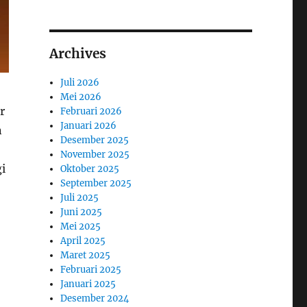
Archives
Juli 2026
Mei 2026
r
Februari 2026
Januari 2026
n
Desember 2025
November 2025
i
Oktober 2025
September 2025
Juli 2025
Juni 2025
Mei 2025
April 2025
Maret 2025
Februari 2025
Januari 2025
Desember 2024