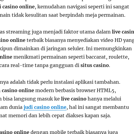
i casino online
, kemudahan navigasi seperti ini sangat
main tidak kesulitan saat berpindah meja permainan.
itas streaming juga menjadi faktor utama dalam
live casi
sino online
terbaik biasanya menyediakan video HD yan
skipun dimainkan di jaringan seluler. Ini memungkinkan
nline
menikmati permainan seperti baccarat, roulette,
ecara real-time tanpa gangguan di
situs casino
.
ya adalah tidak perlu instalasi aplikasi tambahan.
m
casino online
modern berbasis browser HTML5,
n bisa langsung masuk ke
live casino
hanya melalui
lam dunia
judi casino online
, hal ini sangat membantu
mat memori dan lebih cepat diakses kapan saja.
casino online
dengan mobile terbaik biasanya juga