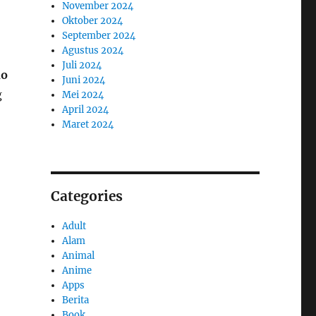
November 2024
Oktober 2024
September 2024
Agustus 2024
Juli 2024
no
Juni 2024
g
Mei 2024
April 2024
Maret 2024
Categories
Adult
Alam
Animal
Anime
Apps
Berita
Book