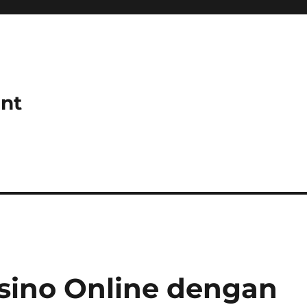
ant
asino Online dengan