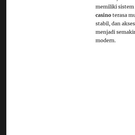
memiliki sistem
casino
terasa mu
stabil, dan aks
menjadi semaki
modern.