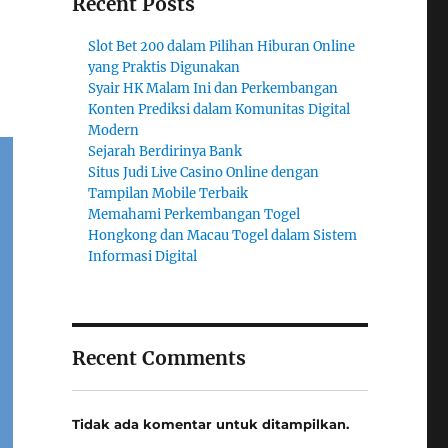
Recent Posts
Slot Bet 200 dalam Pilihan Hiburan Online
yang Praktis Digunakan
Syair HK Malam Ini dan Perkembangan
Konten Prediksi dalam Komunitas Digital
Modern
Sejarah Berdirinya Bank
Situs Judi Live Casino Online dengan
Tampilan Mobile Terbaik
Memahami Perkembangan Togel
Hongkong dan Macau Togel dalam Sistem
Informasi Digital
Recent Comments
Tidak ada komentar untuk ditampilkan.