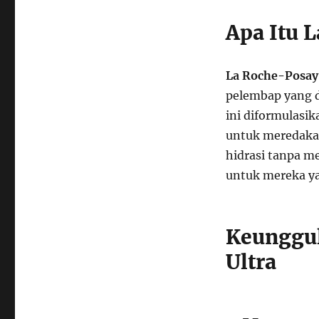
Apa Itu 
La Roche-Posay 
pelembap yang d
ini diformulasi
untuk meredaka
hidrasi tanpa m
untuk mereka yan
Keunggul
Ultra