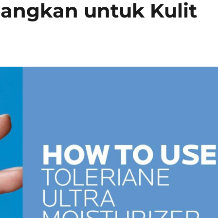
ngkan untuk Kulit