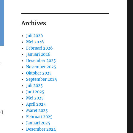
Archives
Juli 2026
Mei 2026
Februari 2026
Januari 2026
Desember 2025
t
November 2025
Oktober 2025
September 2025
Juli 2025
Juni 2025
Mei 2025
April 2025
Maret 2025
el
Februari 2025
Januari 2025
Desember 2024