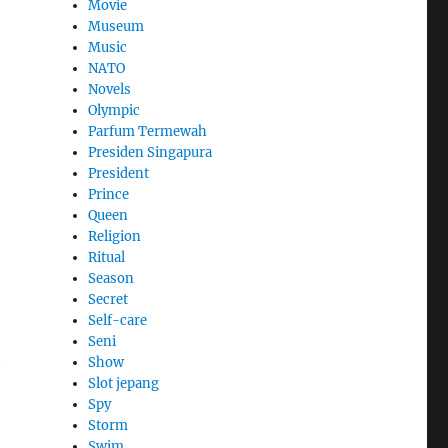
Movie
Museum
Music
NATO
Novels
Olympic
Parfum Termewah
Presiden Singapura
President
Prince
Queen
Religion
Ritual
Season
Secret
Self-care
Seni
t
Show
Slot jepang
Spy
Storm
Swim