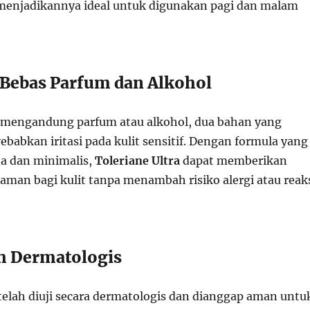
menjadikannya ideal untuk digunakan pagi dan malam
 Bebas Parfum dan Alkohol
k mengandung parfum atau alkohol, dua bahan yang
ebabkan iritasi pada kulit sensitif. Dengan formula yang
a dan minimalis,
Toleriane Ultra
dapat memberikan
aman bagi kulit tanpa menambah risiko alergi atau reak
eh Dermatologis
telah diuji secara dermatologis dan dianggap aman untu