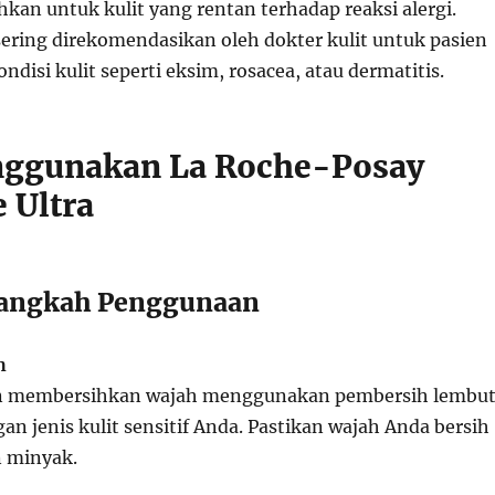
bahkan untuk kulit yang rentan terhadap reaksi alergi.
sering direkomendasikan oleh dokter kulit untuk pasien
ndisi kulit seperti eksim, rosacea, atau dermatitis.
nggunakan La Roche-Posay
 Ultra
angkah Penggunaan
h
n membersihkan wajah menggunakan pembersih lembu
an jenis kulit sensitif Anda. Pastikan wajah Anda bersih
n minyak.