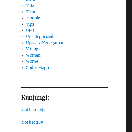
Tale
Team
Temple
Tips
UFO
Uncategorized
Upacara Kenegaraan
Vintage
Woman
Wome
Zodiac-sign
Kunjungi:
slot kamboja
r
slot bet 200