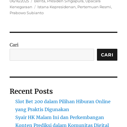
Posted
Categories
06/16/2025
Berita
,
Presiden Singapura
,
Upacara
on
Tags
Kenegaraan
Istana Kepresidenan
,
Pertemuan Resmi
,
Prabowo Subianto
Cari
CARI
Recent Posts
Slot Bet 200 dalam Pilihan Hiburan Online
yang Praktis Digunakan
Syair HK Malam Ini dan Perkembangan
Konten Prediksi dalam Komunitas Digital