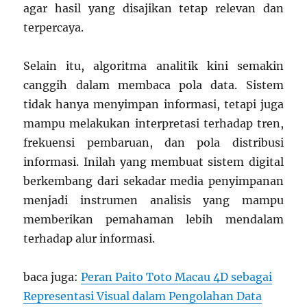
agar hasil yang disajikan tetap relevan dan
terpercaya.
Selain itu, algoritma analitik kini semakin
canggih dalam membaca pola data. Sistem
tidak hanya menyimpan informasi, tetapi juga
mampu melakukan interpretasi terhadap tren,
frekuensi pembaruan, dan pola distribusi
informasi. Inilah yang membuat sistem digital
berkembang dari sekadar media penyimpanan
menjadi instrumen analisis yang mampu
memberikan pemahaman lebih mendalam
terhadap alur informasi.
baca juga:
Peran Paito Toto Macau 4D sebagai
Representasi Visual dalam Pengolahan Data