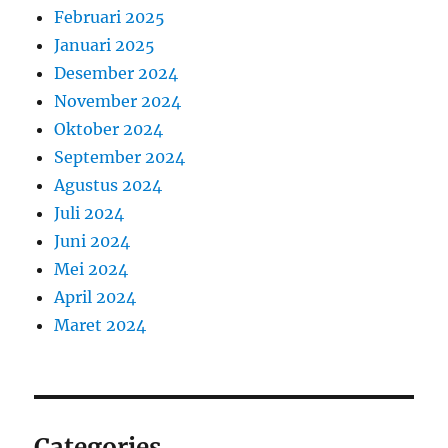
Februari 2025
Januari 2025
Desember 2024
November 2024
Oktober 2024
September 2024
Agustus 2024
Juli 2024
Juni 2024
Mei 2024
April 2024
Maret 2024
Categories