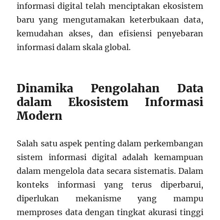
informasi digital telah menciptakan ekosistem
baru yang mengutamakan keterbukaan data,
kemudahan akses, dan efisiensi penyebaran
informasi dalam skala global.
Dinamika Pengolahan Data
dalam Ekosistem Informasi
Modern
Salah satu aspek penting dalam perkembangan
sistem informasi digital adalah kemampuan
dalam mengelola data secara sistematis. Dalam
konteks informasi yang terus diperbarui,
diperlukan mekanisme yang mampu
memproses data dengan tingkat akurasi tinggi