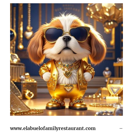
www.elabuelofamilyrestaurant.com
–