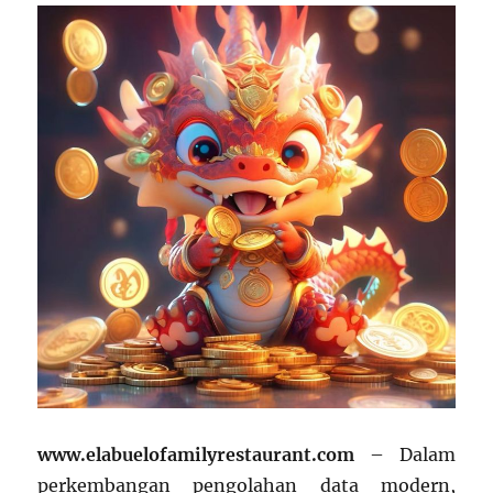
www.elabuelofamilyrestaurant.com
– Dalam
perkembangan pengolahan data modern,