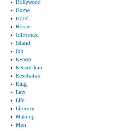
Hollywood
Home
Hotel
House
Informasi
Island
Job
K-pop
Kecantikan
Kesehatan
King
Law
Life
Literary
Makeup
Men