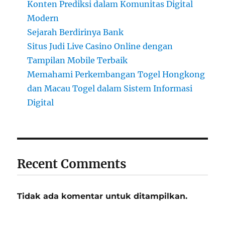
Konten Prediksi dalam Komunitas Digital
Modern
Sejarah Berdirinya Bank
Situs Judi Live Casino Online dengan
Tampilan Mobile Terbaik
Memahami Perkembangan Togel Hongkong
dan Macau Togel dalam Sistem Informasi
Digital
Recent Comments
Tidak ada komentar untuk ditampilkan.