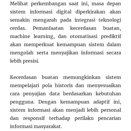
Melihat perkembangan saat ini, masa depan
sistem informasi digital diperkirakan akan
semakin mengarah pada integrasi teknologi
cerdas. Pemanfaatan kecerdasan buatan,
machine learning, dan otomatisasi prediktif
akan memperkuat kemampuan sistem dalam
mengolah serta menyajikan informasi secara
lebih presisi.
Kecerdasan buatan memungkinkan sistem
mempelajari pola historis dan menyesuaikan
cara penyajian data berdasarkan kebutuhan
pengguna. Dengan kemampuan adaptif ini,
sistem informasi akan menjadi lebih personal
dan responsif terhadap perilaku pencarian
informasi masyarakat.