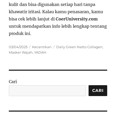
kulit dan bisa digunakan setiap hari tanpa
khawatir iritasi. Kalau kamu penasaran, kamu
bisa cek lebih lanjut di
CoerUniversity.com
untuk mendapatkan info lebih lengkap tentang
produk ini.
Posted
Categories
Tags
03/04/2025
Kecantikan
Daily Green Natto Collagen
,
on
Masker Wajah
,
YADAH
Cari
CARI