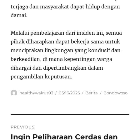
terjaga dan masyarakat dapat hidup dengan
damai.
Melalui pembelajaran dari insiden ini, semua
pihak diharapkan dapat bekerja sama untuk
menciptakan lingkungan yang kondusif dan
berkeadilan, di mana kepentingan warga
dihargai dan dipertimbangkan dalam
pengambilan keputusan.
Author
Posted
Categories
Tags
healthywalrus93
05/16/2025
Berita
Bondowoso
on
Navigasi
PREVIOUS
pos
Ingin Peliharaan Cerdas dan
Previous