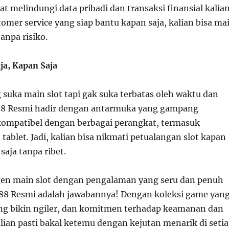
t melindungi data pribadi dan transaksi finansial kalian
omer service yang siap bantu kapan saja, kalian bisa ma
anpa risiko.
a, Kapan Saja
 suka main slot tapi gak suka terbatas oleh waktu dan
a88 Resmi hadir dengan antarmuka yang gampang
ompatibel dengan berbagai perangkat, termasuk
ablet. Jadi, kalian bisa nikmati petualangan slot kapan
saja tanpa ribet.
ngen main slot dengan pengalaman yang seru dan penuh
a88 Resmi adalah jawabannya! Dengan koleksi game yan
ng bikin ngiler, dan komitmen terhadap keamanan dan
ian pasti bakal ketemu dengan kejutan menarik di seti