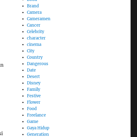
Brand
Camera
Cameramen
Cancer
Celebrity
character
cinema
City
Country
Dangerous
in
Date
Desert
Disney
Family
Festive
Flower
Food
Freelance
Game
Gaya Hidup
si
Generation