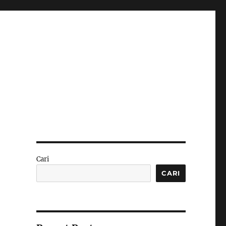
Cari
CARI