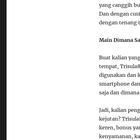
yang canggih bua
Dan dengan cust
dengan tenang t
Main Dimana Saj
Buat kalian yang
tempat, Trisul
digunakan dan k
smartphone dan t
saja dan dimana 
Jadi, kalian pe
kejutan? Trisul
keren, bonus ya
kenyamanan, kal