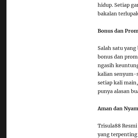
hidup. Setiap g
bakalan terlupa
Bonus dan Promo
Salah satu yang
bonus dan promo
ngasih keuntung
kalian senyum-s
setiap kali main
punya alasan bua
Aman dan Nyam
Trisula88 Resm
yang terpenting 