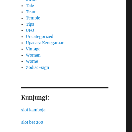
Tale
Team
Temple
Tips
UFO
Uncategorized
Upacara Kenegaraan
Vintage
Woman
Wome
Zodiac-sign
Kunjungi:
slot kamboja
slot bet 200