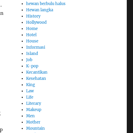
hewan berbulu halus
.
Hewan langka
in
History
Hollywood
Home
Hotel
House
Informasi
Island
Job
K-pop
Kecantikan
Kesehatan
King
Law
Life
Literary
Makeup
g
Men
Mother
Mountain
ap