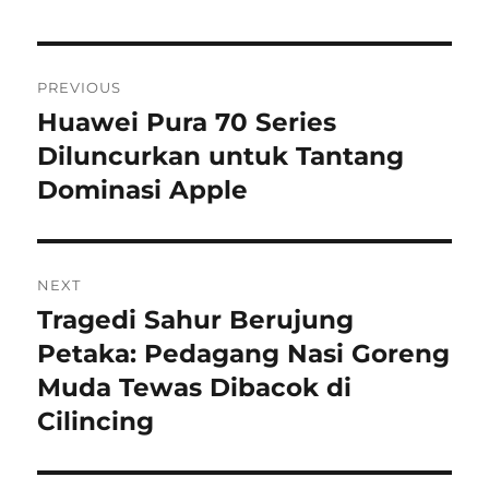
Navigasi
PREVIOUS
pos
Huawei Pura 70 Series
Previous
post:
Diluncurkan untuk Tantang
Dominasi Apple
NEXT
Tragedi Sahur Berujung
Next
post:
Petaka: Pedagang Nasi Goreng
Muda Tewas Dibacok di
Cilincing