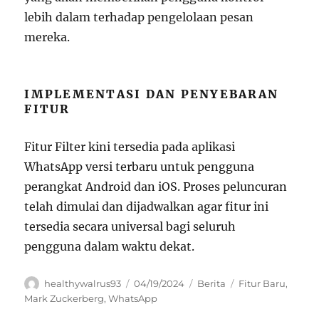
lebih dalam terhadap pengelolaan pesan
mereka.
IMPLEMENTASI DAN PENYEBARAN
FITUR
Fitur Filter kini tersedia pada aplikasi
WhatsApp versi terbaru untuk pengguna
perangkat Android dan iOS. Proses peluncuran
telah dimulai dan dijadwalkan agar fitur ini
tersedia secara universal bagi seluruh
pengguna dalam waktu dekat.
Author
Posted
Categories
Tags
healthywalrus93
04/19/2024
Berita
Fitur Baru
,
on
Mark Zuckerberg
,
WhatsApp