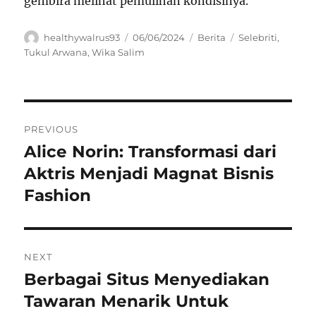
gembira melihat pemulihan kondisinya.
Author
Posted
Categories
Tags
healthywalrus93
06/06/2024
Berita
Selebriti
,
on
Tukul Arwana
,
Wika Salim
Navigasi
PREVIOUS
pos
Alice Norin: Transformasi dari
Previous
post:
Aktris Menjadi Magnat Bisnis
Fashion
NEXT
Berbagai Situs Menyediakan
Next
post:
Tawaran Menarik Untuk