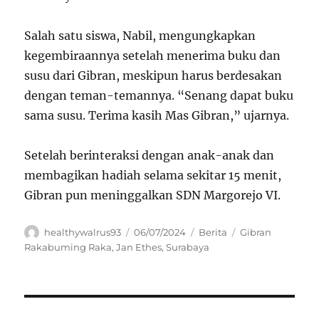
Salah satu siswa, Nabil, mengungkapkan
kegembiraannya setelah menerima buku dan
susu dari Gibran, meskipun harus berdesakan
dengan teman-temannya. “Senang dapat buku
sama susu. Terima kasih Mas Gibran,” ujarnya.
Setelah berinteraksi dengan anak-anak dan
membagikan hadiah selama sekitar 15 menit,
Gibran pun meninggalkan SDN Margorejo VI.
Author
Posted
Categories
Tags
healthywalrus93
06/07/2024
Berita
Gibran
on
Rakabuming Raka
,
Jan Ethes
,
Surabaya
Navigasi