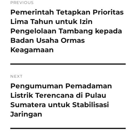
PREVIOUS
pos
Pemerintah Tetapkan Prioritas
Previous
post:
Lima Tahun untuk Izin
Pengelolaan Tambang kepada
Badan Usaha Ormas
Keagamaan
NEXT
Pengumuman Pemadaman
Next
post:
Listrik Terencana di Pulau
Sumatera untuk Stabilisasi
Jaringan