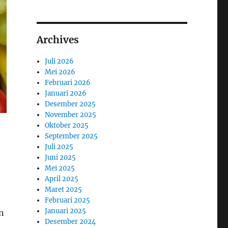
Archives
Juli 2026
Mei 2026
Februari 2026
Januari 2026
Desember 2025
November 2025
Oktober 2025
September 2025
Juli 2025
Juni 2025
Mei 2025
April 2025
Maret 2025
Februari 2025
Januari 2025
n
Desember 2024