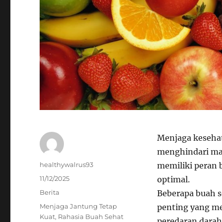
Menjaga kesehat
menghindari ma
Author
healthywalrus93
memiliki peran 
Posted
11/12/2025
optimal.
on
Categories
Berita
Beberapa buah s
Tags
Menjaga Jantung Tetap
penting yang m
Kuat
,
Rahasia Buah Sehat
peredaran darah