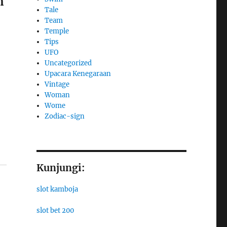
n
Tale
Team
Temple
Tips
UFO
Uncategorized
Upacara Kenegaraan
Vintage
Woman
Wome
Zodiac-sign
Kunjungi:
slot kamboja
slot bet 200