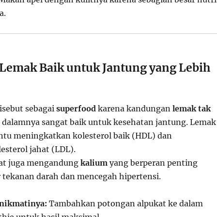
a.
: Lemak Baik untuk Jantung yang Lebih
disebut sebagai
superfood
karena kandungan
lemak tak
 dalamnya sangat baik untuk kesehatan jantung. Lemak
ntu meningkatkan kolesterol baik (HDL) dan
sterol jahat (LDL).
ukat juga mengandung
kalium
yang berperan penting
tekanan darah dan mencegah hipertensi.
enikmatinya:
Tambahkan potongan alpukat ke dalam
thie untuk hasil maksimal.