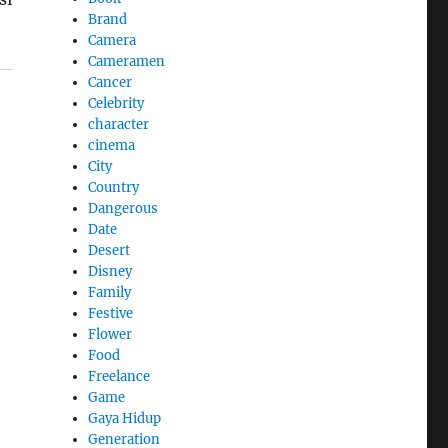
Brand
Camera
Cameramen
Cancer
Celebrity
character
cinema
City
Country
Dangerous
Date
Desert
Disney
Family
Festive
Flower
Food
Freelance
Game
Gaya Hidup
Generation