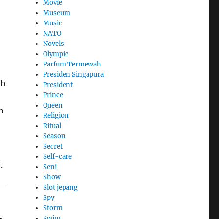
Movie
Museum
Music
NATO
Novels
Olympic
Parfum Termewah
Presiden Singapura
ah
President
Prince
Queen
n
Religion
Ritual
Season
Secret
Self-care
.
Seni
Show
Slot jepang
Spy
Storm
Swim