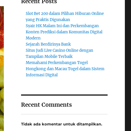
Recent Posts
Slot Bet 200 dalam Pilihan Hiburan Online
yang Praktis Digunakan
Syair HK Malam Ini dan Perkembangan
Konten Prediksi dalam Komunitas Digital
Modern
Sejarah Berdirinya Bank
Situs Judi Live Casino Online dengan
Tampilan Mobile Terbaik
Memahami Perkembangan Togel
Hongkong dan Macau Togel dalam Sistem
Informasi Digital
Recent Comments
Tidak ada komentar untuk ditampilkan.