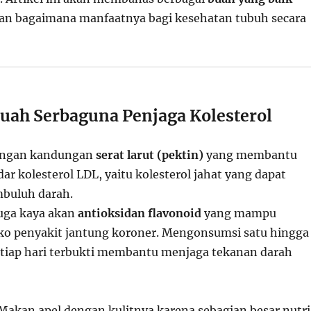
an bagaimana manfaatnya bagi kesehatan tubuh secara
 Buah Serbaguna Penjaga Kolesterol
dengan kandungan
serat larut (pektin)
yang membantu
r kolesterol LDL, yaitu kolesterol jahat yang dapat
buluh darah.
 juga kaya akan
antioksidan flavonoid
yang mampu
ko penyakit jantung koroner. Mengonsumsi satu hingga
etiap hari terbukti membantu menjaga tekanan darah
Makan apel dengan kulitnya karena sebagian besar nutri