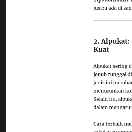
justru ada di san
2. Alpukat
Kuat
Alpukat sering 
jenuh tunggal
di
jenis ini memba
menurunkan kole
Selain itu, alp
dalam mengatur 
Cara terbaik m
salad atau smoo