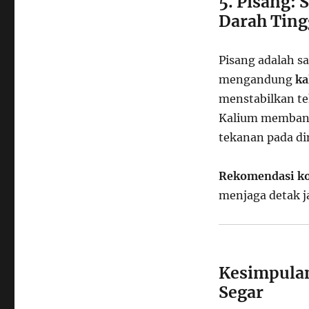
5. Pisang:
Darah Ting
Pisang adalah s
mengandung
ka
menstabilkan te
Kalium membant
tekanan pada di
Rekomendasi k
menjaga detak j
Kesimpulan
Segar