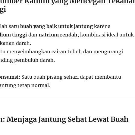
 Sumber Kalium yang Mencegah Tekana
gi
alah satu
buah yang baik untuk jantung
karena
lium tinggi
dan
natrium rendah
, kombinasi ideal untuk
kanan darah.
u menyeimbangkan cairan tubuh dan mengurangi
nding pembuluh darah.
onsumsi:
Satu buah pisang sehari dapat membantu
antung tetap normal.
: Menjaga Jantung Sehat Lewat Buah