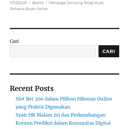
Posted
Categories
Tags
11/12/2025
Berita
Menjaga Jantung Tetap Kuat
,
on
Rahasia Buah Sehat
Cari
CARI
Recent Posts
Slot Bet 200 dalam Pilihan Hiburan Online
yang Praktis Digunakan
Syair HK Malam Ini dan Perkembangan
Konten Prediksi dalam Komunitas Digital