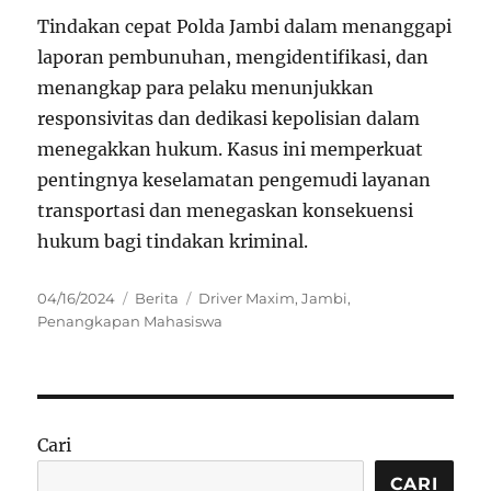
Tindakan cepat Polda Jambi dalam menanggapi
laporan pembunuhan, mengidentifikasi, dan
menangkap para pelaku menunjukkan
responsivitas dan dedikasi kepolisian dalam
menegakkan hukum. Kasus ini memperkuat
pentingnya keselamatan pengemudi layanan
transportasi dan menegaskan konsekuensi
hukum bagi tindakan kriminal.
Posted
Categories
Tags
04/16/2024
Berita
Driver Maxim
,
Jambi
,
on
Penangkapan Mahasiswa
Cari
CARI