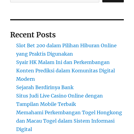
Recent Posts
Slot Bet 200 dalam Pilihan Hiburan Online
yang Praktis Digunakan
Syair HK Malam Ini dan Perkembangan
Konten Prediksi dalam Komunitas Digital
Modern
Sejarah Berdirinya Bank
Situs Judi Live Casino Online dengan
Tampilan Mobile Terbaik
Memahami Perkembangan Togel Hongkong
dan Macau Togel dalam Sistem Informasi
Digital