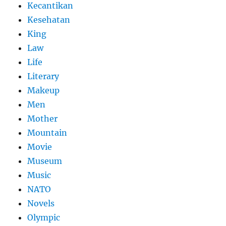
Kecantikan
Kesehatan
King
Law
Life
Literary
Makeup
Men
Mother
Mountain
Movie
Museum
Music
NATO
Novels
Olympic