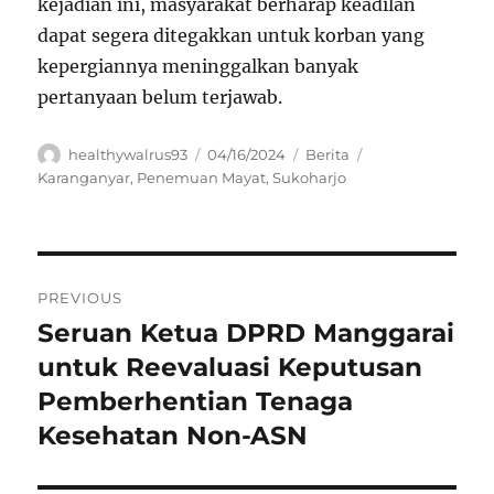
kejadian ini, masyarakat berharap keadilan
dapat segera ditegakkan untuk korban yang
kepergiannya meninggalkan banyak
pertanyaan belum terjawab.
Author
Posted
Categories
Tags
healthywalrus93
04/16/2024
Berita
on
Karanganyar
,
Penemuan Mayat
,
Sukoharjo
Navigasi
PREVIOUS
pos
Seruan Ketua DPRD Manggarai
Previous
post:
untuk Reevaluasi Keputusan
Pemberhentian Tenaga
Kesehatan Non-ASN