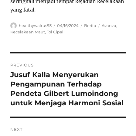
seringkali menjadi tempat kejadian kecelakaan
yang fatal.
Author
Posted
Categories
Tags
healthywalrus93
04/16/2024
Berita
Avanza
,
on
Kecelakaan Maut
,
Tol Cipali
Navigasi
PREVIOUS
pos
Jusuf Kalla Menyerukan
Previous
post:
Pengampunan Terhadap
Pendeta Gilbert Lumoindong
untuk Menjaga Harmoni Sosial
NEXT